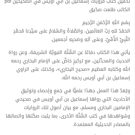
تحميل كتاب مَرويات إسماعيل بن أبي أُويس في الصحيحين pdf
الكاتب طلعت صدّيق
بِسْمِ اللهِ الرَّحْمٰنِ الرَّحِيمِ
الحَمْدُ للهِ رَبِّ العَالَمِينَ، والصَّلاةُ والسَّلامُ على سَيِّدِنا مُحمَّدٍ
النَّبِيِّ الأُمِّيِّ، وعلى آلِهِ وصَحبِهِ أجمعين.
يأتي هذا الكتاب دفاعًا عن السُّنَّة النبويَّة الشريفة، وعن رواة
الحديث والمحدِّثين، مع تركيزٍ خاصٍّ على الإمام البخاري رحمه
الله وكتابه العظيم «صحيح البخاري»، وكذلك على الراوي
إسماعيل بن أبي أويس رحمه الله.
ويُعَدّ هذا العمل جهدًا علميًّا في جَمعِ وإحصاءِ وتوثيقِ
الأحاديث التي رواها إسماعيل بن أبي أويس في صحيحي
الإمامين البخاري ومسلم، مع بيان أصول تلك الروايات
وشواهدها في كتب السُّنَّة الأخرى، بما يثبت صحَّتها واتصالها
بالمصادر الحديثية المعتمدة.