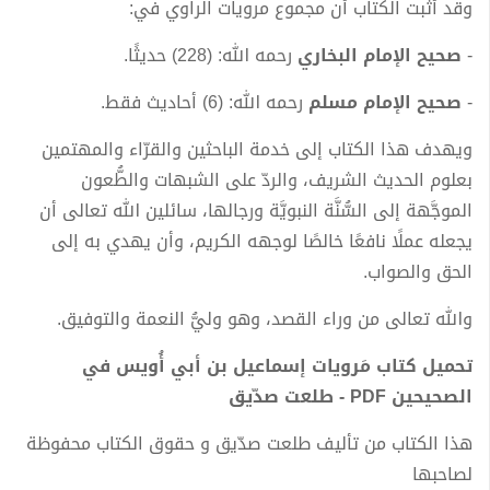
وقد أثبت الكتاب أن مجموع مرويات الراوي في:
-
صحيح الإمام البخاري
رحمه الله: (228) حديثًا.
-
صحيح الإمام مسلم
رحمه الله: (6) أحاديث فقط.
ويهدف هذا الكتاب إلى خدمة الباحثين والقرّاء والمهتمين
بعلوم الحديث الشريف، والردّ على الشبهات والطُّعون
الموجَّهة إلى السُّنَّة النبويَّة ورجالها، سائلين الله تعالى أن
يجعله عملًا نافعًا خالصًا لوجهه الكريم، وأن يهدي به إلى
الحق والصواب.
والله تعالى من وراء القصد، وهو وليُّ النعمة والتوفيق.
تحميل كتاب مَرويات إسماعيل بن أبي أُويس في
الصحيحين PDF - طلعت صدّيق
هذا الكتاب من تأليف طلعت صدّيق و حقوق الكتاب محفوظة
لصاحبها