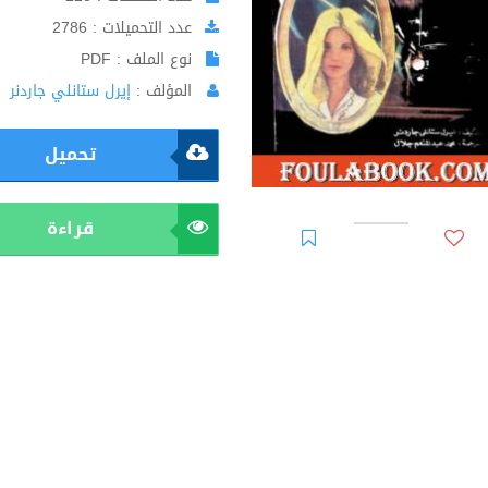
عدد التحميلات : 2786
نوع الملف : PDF
المؤلف :
إيرل ستانلي جاردنر
تحميل
قراءة