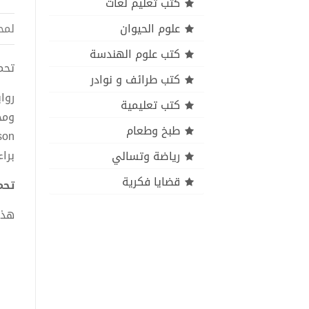
كتب تعليم لغات
علوم الحيوان
لمح
كتب علوم الهندسة
تحميل ك
كتب طرائف و نوادر
روا
كتب تعليمية
ومح
طبخ وطعام
برا
رياضة وتسالي
قضايا فكرية
تحميل 
هذا