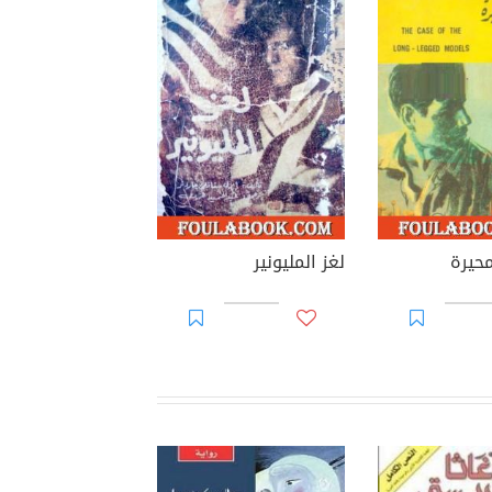
محيرة
لغز المليونير