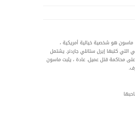
 ماسون هو شخصية خيالية أمريكية ،
 التي كتبها إيرل ستانلي جاردنر. يشتمل
عظمها ينطوي على محاكمة قتل عميل. عادة ، يثبت ماسون
ف.
احبها