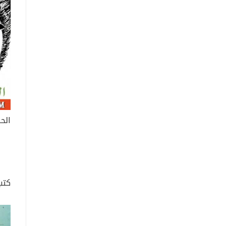
الحس
كتب