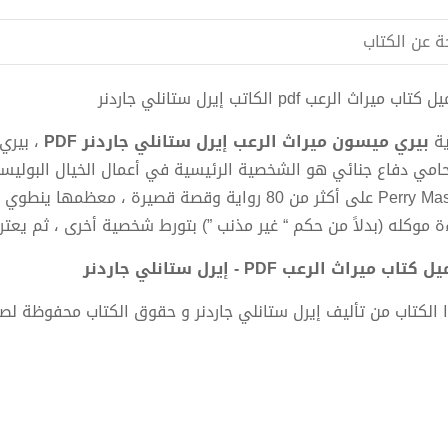
ة عن الكتاب
تاب ميراث الرعب pdf الكاتب إيرل ستانلي جاردنر
ية
بيري ميسون ميراث الرعب
إيرل ستانلي جاردنر
PDF
، بيري
امي دفاع جنائي هو الشخصية الرئيسية في أعمال الخيال البوليسي
Perry Mason على أكثر من 80 رواية وقصة قصيرة ، م
ءة موكله (بدلاً من حكم “ غير مذنب ”) بتورط شخصية أخرى ، ثم يعتر
كتاب ميراث الرعب PDF - إيرل ستانلي جاردنر
 الكتاب من تأليف إيرل ستانلي جاردنر و حقوق الكتاب محفوظة لص