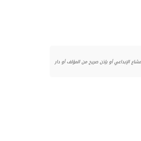
منشور بموجب ترخيص المشاع الإبداعي أو بإذن صريح من المؤلف أو دار