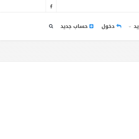
يد
دخول
حساب جديد