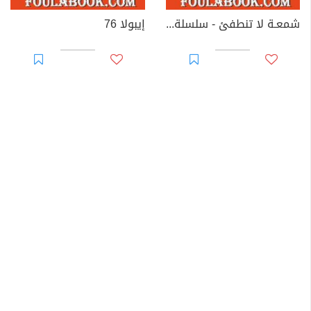
شمعـة لا تنطفئ - سلسلة زهور
إيبولا 76