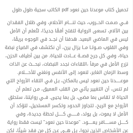
تحميل كتاب موعدنا حين نعود pdf الكاتب سجية طول طول
فــي صـمـت الحــروب، حيث تنــــام الأحلام، وفي ظلال الفقدان
بين الآلام، تسعى الرواية لتفتح أفقًا جديدًا، لتُعلم أن الأمل
ليس في الماضي البعيد. هدفنا أن نجــد في الوجوه بريقًا،
وفي القلوب صــوتـا مــا يزال يرن، أن نكتشف في الضياع نبضة
حياة، وفي كل جرح قصــة عـــادت للحياة. من بين أطياف الحزن،
نزرع الأمل في مرفأ ،اللقاءات نجدد النبضات، نبحـــث عن الذات
وسط الزمان الغابر، لنعود إلى الأنفس ونغني للأحــــلام.
موعـــــدنا حين نعود ليس بالمكان، بـل فـي التقاء الأرواح التي
لم تنس، أن التغيير يأتي من القلب العميق، مـن تعلم أن
الحياة لا تقاس بما مضى، بل بما يحيى. فــي روايتنا، ستحلق
الأرواح مع الريح، تتجاوز الحدود وتكسر المستحيل، لتؤكد أن
الأمل لا يموت، بل يولد، فــــــي كـــــل لحظة جديدة، وفي
كـــــل مســـــافر يعـــــود. "موعدنا حين نعود" ليست فقط رواية
عن الأشخاص الذين نجوا، بـل هــي عـن كل من فقد شيئًا، لكن