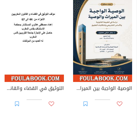
الوصية الواجبة بين الميراث والوصية: دراسة في الطبيعة القانونية والأساس التشريعي وإشكاليات التطبيق
التوثيق في القضاء والقانون المغربيين - الأجزاء من 44 إلى 67