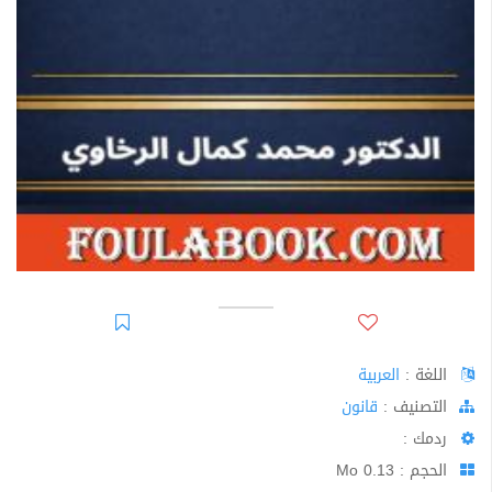
اللغة :
العربية
اﻟﺘﺼﻨﻴﻒ :
قانون
ردمك :
الحجم : 0.13 Mo