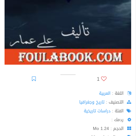
1
اللغة :
العربية
اﻟﺘﺼﻨﻴﻒ :
تاريخ وجغرافيا
الفئة :
دراسات تاريخية
ردمك :
الحجم : 1.24 Mo