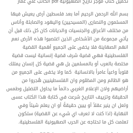
تحميل كتاب موجز تاريخ الصهيونية pdf الكاتب علي عمار
بسم الله الرحمن الرحيم أما بعد فلسطين أرض يعيش فيها
المسلمون والنصارى (المسيحيين) واليهود والصابئة وأناس
من مختلف الأعراق والجنسيات والديانات كان كل ذلك قبل أن
يأتي مجموعة من الأشخاص الذين اغتصبوا هذه الأرض نعم
انهم الصهاينة فلا يخفى على الجميع أهمية القضية
الفلسطينية فهي قضية شرف قضية إنسانية ليست قضية
مختصة بالعرب أو بالمسلمين بل هي قضية كل إنسان يمتلك
قلوباً واعياً عامراً بالانسانية كما ولا يخفى على الجميع من
هو الظالم ومن المظلوم وان الفلسطينيين هُجروا من
أراضيهم ولان الإعلام الغربي دائماً ما يحاول التضليل وطمس
الحقيقة وتزييف التاريخ شرعت في كتابة هذا الكتاب عسى
ولعل ان ينير عقلاً أو يبين حقيقةً أو ان يعلم شيئاً وفي
النهاية (اذا كنت لا تعرف اي شيء عن القضية) ستكون
تعلمت كل ما تحتاجه عن الحرب الصهيونية الفلسطينية.