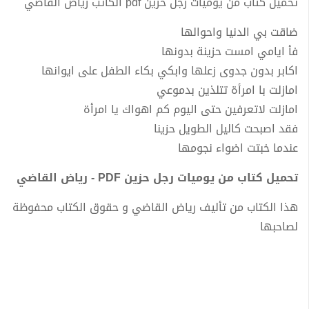
تحميل كتاب من يوميات رجل حزين pdf الكاتب رياض القاضي
ضاقت بي الدنيا واحوالها
فأ ايامي امست حزينة بدونها
اکابر بدون جدوى زعلها وابكي بكاء الطفل على ايوانها
امازلت با امرأة تتلذين بدموعي
امازلت لاتعرفين حتى اليوم كم اهواك يا امرأة
فقد اصبحت كاليل الطويل حزينا
عندما خبتت اضواء نجومها
تحميل كتاب من يوميات رجل حزين PDF - رياض القاضي
هذا الكتاب من تأليف رياض القاضي و حقوق الكتاب محفوظة
لصاحبها