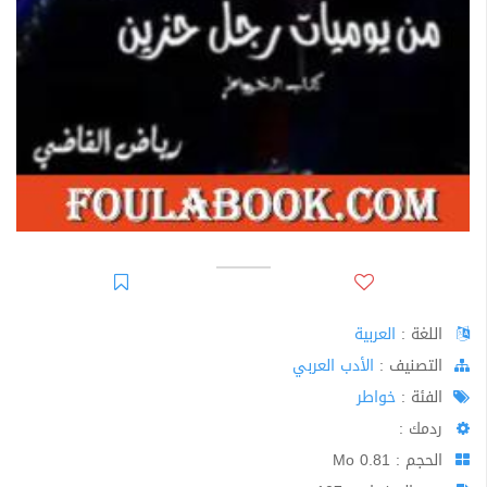
اللغة :
العربية
اﻟﺘﺼﻨﻴﻒ :
الأدب العربي
الفئة :
خواطر
ردمك :
الحجم : 0.81 Mo