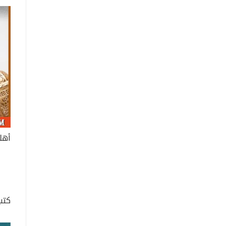
أهلا
كتب