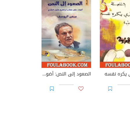
ى يكره نفسه
الصعود إلى النص: أضواء على خطاب إبراهيم خليل النقدي