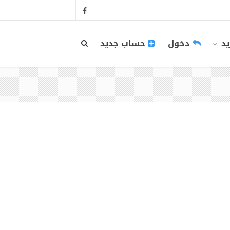
يد
دخول
حساب جديد