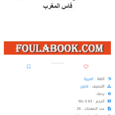
اللغة :
العربية
اﻟﺘﺼﻨﻴﻒ :
قانون
ردمك :
الحجم : 0.63 Mo
عدد الصفحات : 26