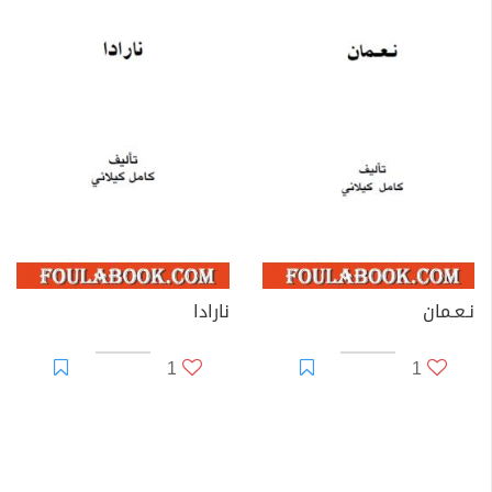
نـعـمان
نارادا
1
1