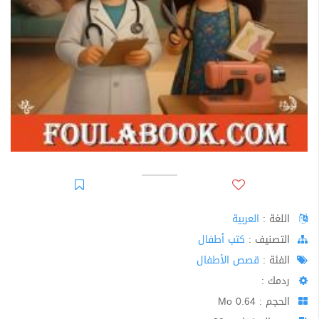
اللغة :
العربية
اﻟﺘﺼﻨﻴﻒ :
كتب أطفال
الفئة :
قصص الأطفال
ردمك :
الحجم : 0.64 Mo