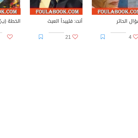
ؤال الحائر
أنت: فليبدأ العبث
21
4