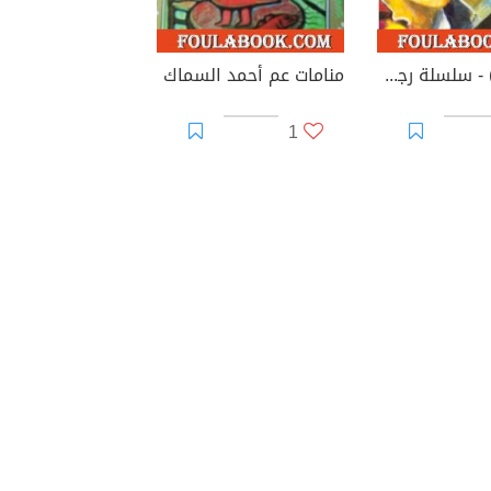
الخطة (ب) - سلسلة رجل المستحيل
منامات عم أحمد السماك
1