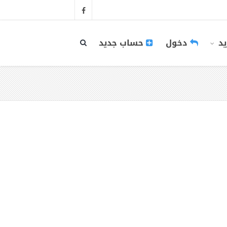
يد
دخول
حساب جديد