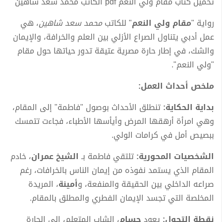
تحميل كتاب مقام ولي النعم pdf الكاتب محمد سعد شاهين
رواية "
مقام ولي النعم
" للكاتب
محمد سعد شاهين
، هي
عمل أدبي يتناول الصراع الأزلي بين العلم والخرافة، والإيمان
والشك، في إطار حارة مصرية عتيقة تدور حياتها حول مقام
"ولي النعم".
ملخص أحداث العمل:
بداية الحكاية:
تنطلق الأحداث بوصول "فاطمة" إلى المقام،
وهي امرأة أرهقها المرض وأيأسها الأطباء، فجاءت تتمسك
ببصيص أمل في كرامات الولي.
الشخصيات المحورية:
تلتقي فاطمة بـ
الشيخ عمران
، خادم
المقام الذي يستمد نفوذه من إيمان الناس بالخرافات، رغم
صراعه الداخلي بين الحقيقة والمنفعة، و
أمينة
، المريدة
المخلصة التي تجسد الإيمان الفطري والمطلق بالمقام.
نقطة التحول:
يعود
حسام
، الشاب المتعلم، إلى الحارة