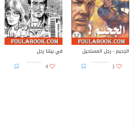
الجحيم - رجل المستحيل
في بيتنا رجل
4
1