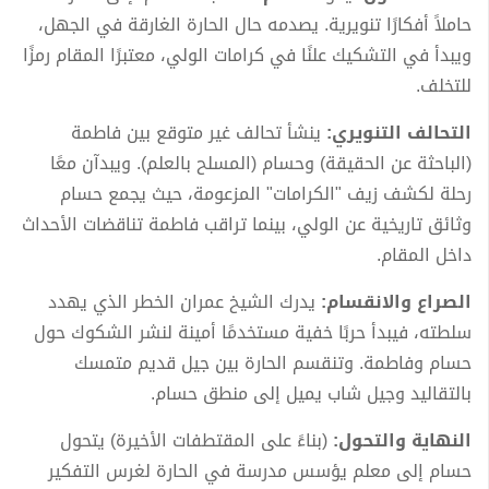
حاملاً أفكارًا تنويرية. يصدمه حال الحارة الغارقة في الجهل،
ويبدأ في التشكيك علنًا في كرامات الولي، معتبرًا المقام رمزًا
للتخلف.
التحالف التنويري:
ينشأ تحالف غير متوقع بين فاطمة
(الباحثة عن الحقيقة) وحسام (المسلح بالعلم). ويبدآن معًا
رحلة لكشف زيف "الكرامات" المزعومة، حيث يجمع حسام
وثائق تاريخية عن الولي، بينما تراقب فاطمة تناقضات الأحداث
داخل المقام.
الصراع والانقسام:
يدرك الشيخ عمران الخطر الذي يهدد
سلطته، فيبدأ حربًا خفية مستخدمًا أمينة لنشر الشكوك حول
حسام وفاطمة. وتنقسم الحارة بين جيل قديم متمسك
بالتقاليد وجيل شاب يميل إلى منطق حسام.
النهاية والتحول:
(بناءً على المقتطفات الأخيرة) يتحول
حسام إلى معلم يؤسس مدرسة في الحارة لغرس التفكير