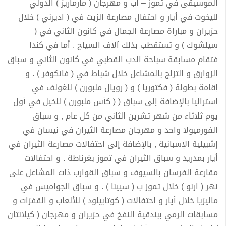
الموسيقى في تموز – آب و مهرجان ( مارماريز ) الدولي
لليخوت في أيار و احتفال مصارعة الزيت في ( اديرني ) خلال
حزيران و مباراة مصارعة الجمال في كانون الثاني في (
سيلشوك ) و تستقطب بذلك آلاف السياح . أما في كندا
فتقام مسابقة سباحة الدب القطبي في كانون الثاني و سباق
الزوارق و التزلج بالمشاعل خلال شباط في ( فانكوفر ) . و
إقامة بطولة ( فكتوريا ) و ( رويال ملبورن ) للغولف في
استراليا بالإضافة إلى سباق ( ( كأس ملبورن ) للخيل في أول
يوم ثلاثاء من شهر تشرين الثاني من كل عام , و سباق
الفورميولا واحد و مهرجان مصارعة الثيران في نيسان في
إشبيلية الإسبانية , بالإضافة إلى احتفالات مصارعة الثيران في
أيار بمدريد و سباق الثيران في تموز بغرناطة . و احتفالات
مقارعة الفرسان بالسيوف و سباق القوارب ذات المشاعل على
نهر ( ارنو ) خلال تموز ب ( سيينا ) . و سباق الجواميس في
ماليزيا خلال أيار و احتفالات ( كوتابيلود ) للألعاب و القفزات و
مسابقات الرمي ببندقية النفخ في حزيران و مهرجان ( كيلانتان