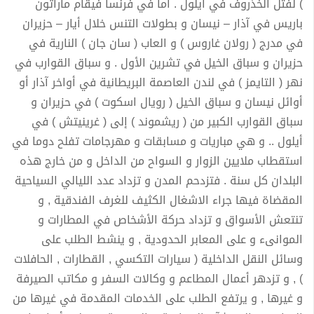
) لفتل الخذروف في أيلول . اما في فرنسا فيقام ماراثون
باريس في آذار – نيسان و بطولات التنس خلال أيار – حزيران
في مدرج ( رولان غاروس ) و العاب ( سان جان ) النارية في
حزيران و سباق الخيل في تشرين الأول . و سباق القوارب في
نهر ( التايمز ) في لندن العاصمة البريطانية في أواخر آذار أو
أوائل نيسان و سباق الخيل ( رويال اسكوت ) في حزيران و
سباق القوارب الكبير من ( ريشموند ) إلى ( غرينيتش ) في
أيلول .. و هي مباريات و مسابقات و مهرجامات تفلح دوما في
استقطاب ملايين الزوار و السواح من الداخل و من خارج هذه
البلدان كل سنة . فتزدحم المدن و تزداد عدد الليالي السياحية
المقضاة فيها جراء الاشغال الكثيف للغرف الفندقية , و
تنتعش الأسواق و تزداد حركة الأشخاص في المطارات و
الموانىء و على المعابر الحدودية , و ينشط الطلب على
وسائل النقل الداخلية ( سيارات التكسي , القطارات , الحافلات
) , و تزدهر أعمال المطاعم و وكالات السفر و مكاتب الصيرفة
و غيرها , و يرتفع الطلب على الخدمات المقدمة في غيرها من