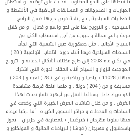
تنشيطها على النحو المطلوب . فدأبت على توظيف و استغلال
المباريات و المهرجانات و المسابقات الرياضية في الأنشطة و
الفعاليات السياحية , مع إتاحة فرص درجها ضمن البرامج
السياحية , و الترويج لها على نحو واسع و فعال , و من خلال
حزمة برامج فعالة و حيوية من أجل استقطاب الكثير من
السياح الأجانب . مثل جمهورية صين الشعبية التي لجأت
السلطات السياحية فيها أثناء دورة الألعاب الأولمبية ( 28 )
في بكين عام 2008 إلى طرح مختلف أشكال الدعاية و الترويج
الموجهة للزوار و السياح أثناء انعقاد الدورة التي اشترك
فيها ( 11028 ) رياضيا و رياضية و في ( 28 ) لعبة و ( 308 )
مسابقة و من ( 204 ) دولة . و منها اتاحة فرصة مشاهدة
الاولمبياد داخل وسائط النقل عبر أجهزة تلفاز نصبت لهذا
الغرض , و من خلال شاشات العرض الكبيرة التي وضعت في
الساحات و المحطات و مراكز التسوق الكبيرة . أما تركيا فيقام
فيها سنويا مهرجان ( كيركبينار ) للمصارعة في حزيران – تموز
باسطنبول و مهرجان ( قوشا ) للرياضات المائية و الفولكلور و