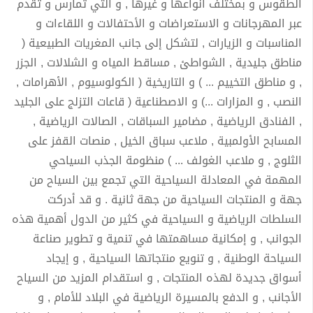
الطقوس و بمختلف أنواعها و غيرها , و التي تمارس و تقدم
عبر المهرجانات و الاستعراضات و الأحتفالات و اللقاءات و
المناسبات و الزيارات , لتشكل إلى جانب المغريات الطبيعية (
مناطق جليدية , الشواطئ , مساقط المياه و الشلالات , الجزر
, و مناطق التخييم ... ) و التاريخية ( الكولوسيوم , الأهرامات ,
النصب , و المزارات ...) و الاصطناعية ( قاعات التزلج على الجليد
, الفنادق الرياضية , مضامير السباقات , الصالات الرياضية ,
المسابح الأولمبية , ملاعب سباق الخيل , منصات القفز على
الثلوج , و ملاعب الغولف ... ) منظومة الجذب السياحي
المهمة في المعادلة السياحية التي تجمع بين السياح من
جهة و المنتجات السياحية من جهة ثانية . و قد أدركت
السلطات الرياضية و السياحية في كثير من الدول أهمية هذه
الجوانب , و إمكانية مساهمتها في تنمية و تطوير صناعة
السياحة الوطنية , و تنويع منتجاتها السياحية , و إيجاد
أسواق جديدة لهذه المنتجات , و استقدام المزيد من السياح
الأجانب , و الدفع بالمسيرة الرياضية في البلاد للأمام , و