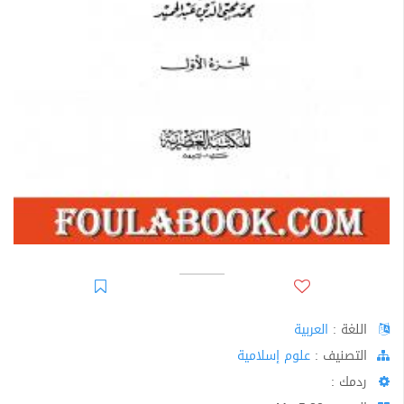
اللغة :
العربية
اﻟﺘﺼﻨﻴﻒ :
علوم إسلامية
ردمك :