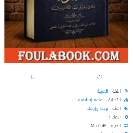
اللغة :
العربية
اﻟﺘﺼﻨﻴﻒ :
علوم إسلامية
الفئة :
وعظ وإرشاد
ردمك :
الحجم : 0.45 Mo