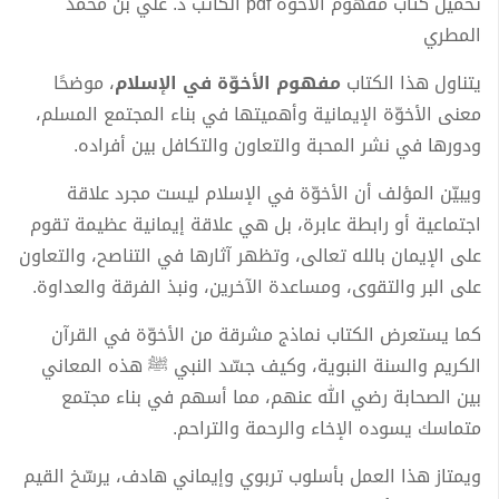
تحميل كتاب مفهوم الأخوة pdf الكاتب د. علي بن محمد
المطري
يتناول هذا الكتاب
مفهوم الأخوّة في الإسلام
، موضحًا
معنى الأخوّة الإيمانية وأهميتها في بناء المجتمع المسلم،
ودورها في نشر المحبة والتعاون والتكافل بين أفراده.
ويبيّن المؤلف أن الأخوّة في الإسلام ليست مجرد علاقة
اجتماعية أو رابطة عابرة، بل هي علاقة إيمانية عظيمة تقوم
على الإيمان بالله تعالى، وتظهر آثارها في التناصح، والتعاون
على البر والتقوى، ومساعدة الآخرين، ونبذ الفرقة والعداوة.
كما يستعرض الكتاب نماذج مشرقة من الأخوّة في القرآن
الكريم والسنة النبوية، وكيف جسّد النبي ﷺ هذه المعاني
بين الصحابة رضي الله عنهم، مما أسهم في بناء مجتمع
متماسك يسوده الإخاء والرحمة والتراحم.
ويمتاز هذا العمل بأسلوب تربوي وإيماني هادف، يرسّخ القيم