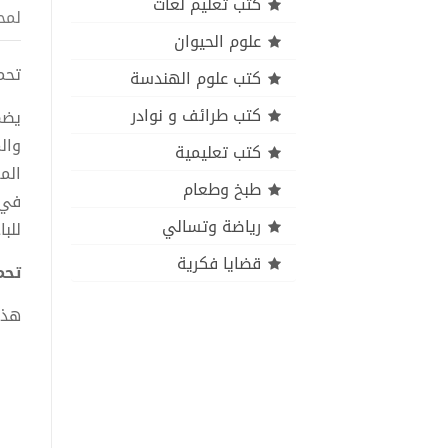
كتب تعليم لغات
لمح
علوم الحيوان
تحميل 
كتب علوم الهندسة
كتب طرائف و نوادر
يضم
وال
كتب تعليمية
الم
طبخ وطعام
في 
رياضة وتسالي
للب
قضايا فكرية
تحميل
هذا