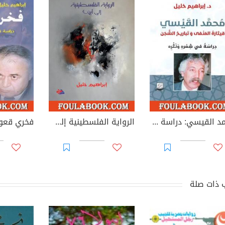
محمد القيسي: دراسة في شعره ونثره
الرواية الفلسطينية إلى أين؟
 ذات صلة