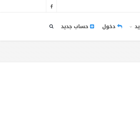
يد
دخول
حساب جديد