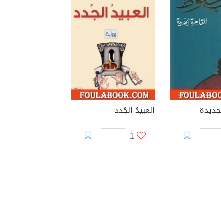
جديدة
العبيدُ الجُدد
1