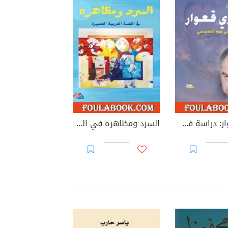
فخري قعوار: دراسة في فنه القصصي
السرد ومظاهره في القصة العربية القصيرة