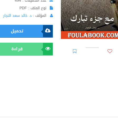
عدد التحميلات : 494
نوع الملف : PDF
المؤلف :
د. خالد سعد النجار
تحميل
قراءة