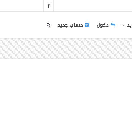
يد
دخول
حساب جديد