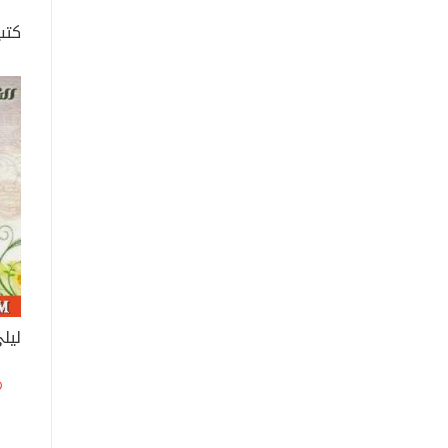
كتب
ليلى