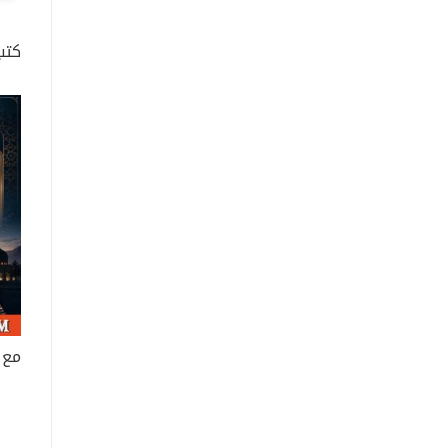
كتب 
مع 