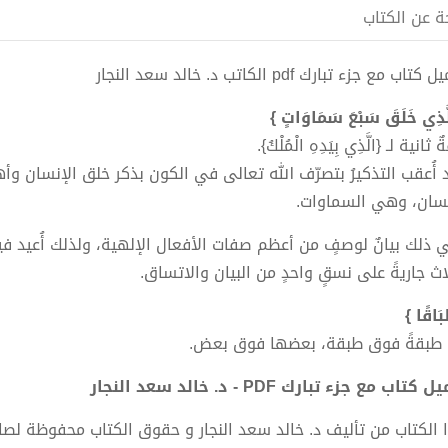
ة عن الكتاب
تاب مع جزء تبارك pdf الكاتب د. خالد سعد النجار
َّذِي خَلَقَ سَبْعَ سَمَاوَاتٍ }
ثانية لـ {الَّذِي بِيَدِهِ الْمُلْكُ}.
 أُعقب التذكيرُ بتصرّف الله تعالى في الكون بذكر خلق الإنسان و
نسان، وهي السماوات.
 ذلك بيانٌ لوصفٍ من أعظم صفات الأفعال الإلهية، ولذلك أُعيد 
اث جاريةً على نسقٍ واحدٍ من البيان والاتساق.
بَاقًا }
 طبقةً فوق طبقة، بعضها فوق بعض.
كتاب مع جزء تبارك PDF - د. خالد سعد النجار
 الكتاب من تأليف د. خالد سعد النجار و حقوق الكتاب محفوظة لصا