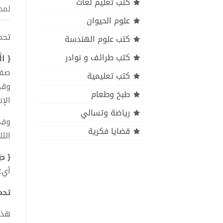
كتب تعليم لغات
لمح
علوم الحيوان
تحميل ك
كتب علوم الهندسة
كتب طرائف و نوادر
{ ال
صفةٌ 
كتب تعليمية
وقد
طبخ وطعام
الإ
رياضة وتسالي
وفي
قضايا فكرية
الثل
{ طِ
أي:
تحميل 
هذا