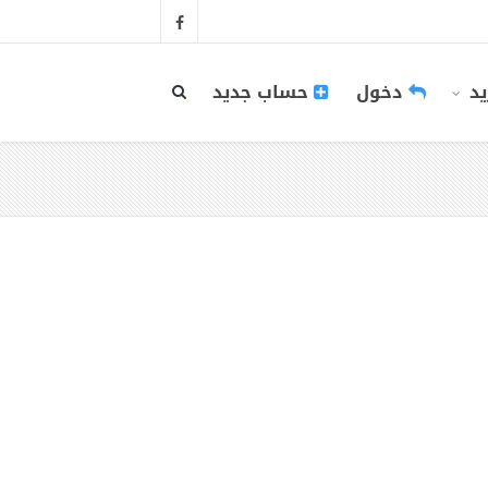
يد
دخول
حساب جديد