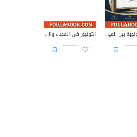
الوصية الواجبة بين الميراث والوصية: دراسة في الطبيعة القانونية والأساس التشريعي وإشكاليات التطبيق
التوثيق في القضاء والقانون المغربيين - الأجزاء من 44 إلى 67