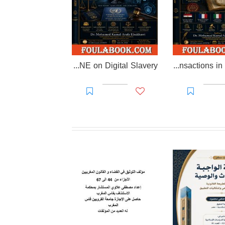
EL-RAKHAWI DOCTRINE on Digital Slavery
EL RAKHAWI MIND on the Doctrine of Simulation and Sham Transactions in Civil Law