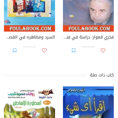
فخري قعوار: دراسة في فنه القصصي
السرد ومظاهره في القصة العربية القصيرة
كتب ذات صلة