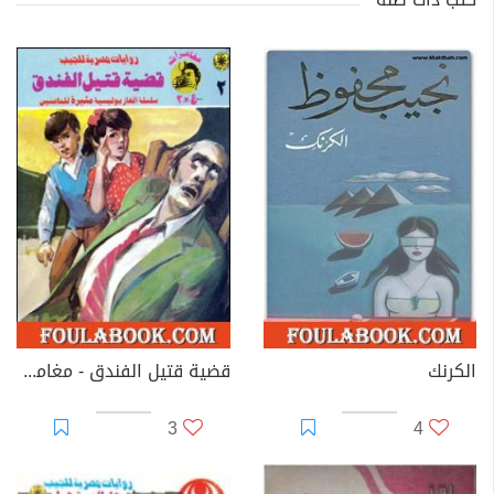
الكرنك
قضية قتيل الفندق - مغامرات ع×2
3
4