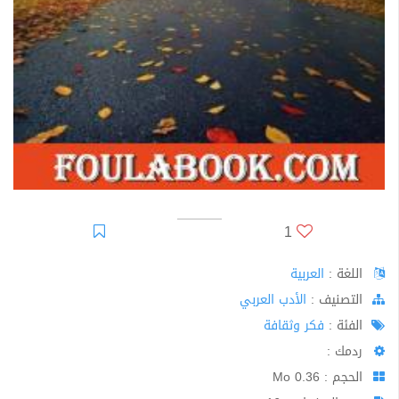
1
اللغة :
العربية
اﻟﺘﺼﻨﻴﻒ :
الأدب العربي
الفئة :
فكر وثقافة
ردمك :
الحجم : 0.36 Mo