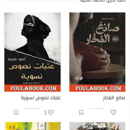
صانع الفخار
عتبات نصوص نسوية
1