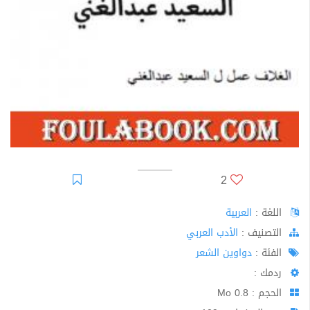
2
اللغة :
العربية
اﻟﺘﺼﻨﻴﻒ :
الأدب العربي
الفئة :
دواوين الشعر
ردمك :
الحجم : 0.8 Mo