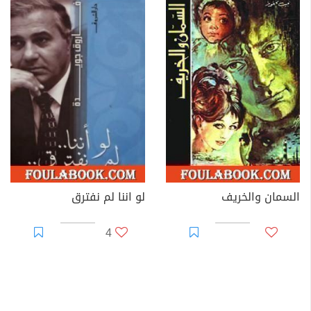
السمان والخريف
لو اننا لم نفترق
4