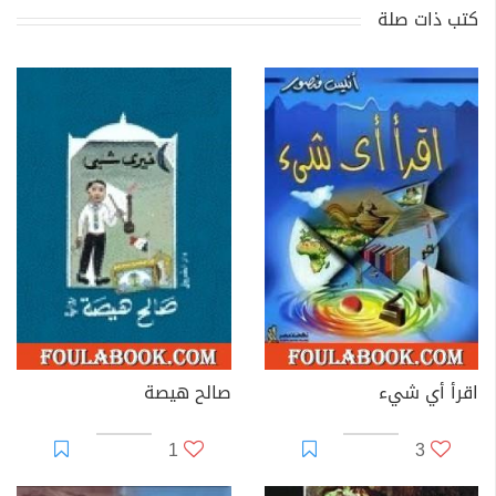
كتب ذات صلة
اقرأ أي شيء
صالح هيصة
1
3