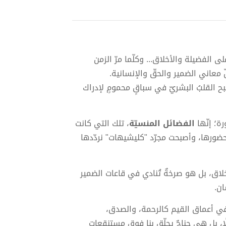
الفضيلة والأخلاق... وكلّما مرّ الزمن
ّ معاني الضمير والحقّ والإنسانية.
بح القلبُ البشريّ في سباقٍ محمومٍ لإدراك
ة؛ إنّها
الفضائل المنسيّة
، تلك التي كانت
م حضورها، وأصبحت مجرّد "كليشيهات" نردّدها
أخلاق، بل هو صرخةٌ تُنادي في قاعات الضمير
ان.
ص في أعماق القيم كالرحمة، والصدق،
قيلًا، بل هي جناحٌ يحلّق بنا فوق مستنقعات