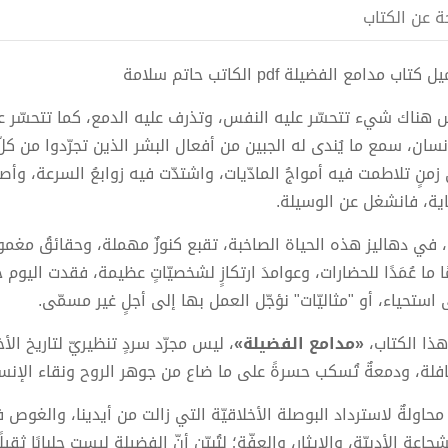
ة عن الكتاب
كتاب مدامع الفضيلة pdf الكاتب حاتم سلامة
 هناك شيء تتحسّر عليه النفس، وتذرف عليه الدمع، كما تتحسّر على 
إنسان، سمع ما يُندى له الجبين من أفعال البشر الذين تجرّدوا من كل
زمنٍ تلاطمت فيه أمواجُ المادّيات، واشتدّت فيه زوابعُ السرعة، وأص
اية، فانشغل عن الوسيلة.
، في دهاليز هذه الحياة الصاخبة، تقبع كنوزٌ مهملة، وحقائقُ مغمور
ا ما عُمَدًا للحضارات، وعوامدَ ارتكازٍ لشخصيّاتٍ عظيمة، فقدت اليو
استحياء، أو "مثاليّات" نؤجّل العمل بها إلى أجلٍ غير مسمّى.
 هذا الكتاب،
«مدامع الفضيلة»
، ليس مجرّد سردٍ تنظيريّ لتاريخ ال
افلة، ودمعةٌ تُسكب حسرةً على ما ضاع من جوهر الروح ونقاء الإنس
ه محاولةٌ لاسترداد البوصلة الأخلاقيّة التي زالت من أيدينا، والغو
جاعة الأدبيّة، والإيثار، والعفّة؛ لتُبيّن أنّ الفضيلة ليست جلبابًا ث