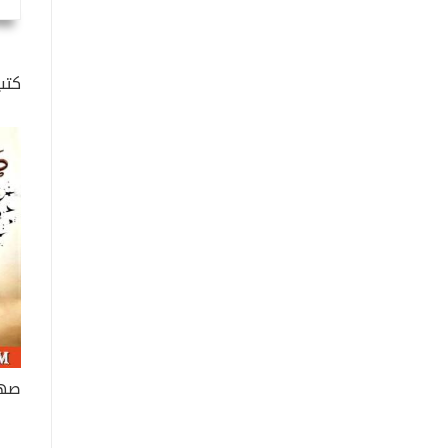
كتب
صهي