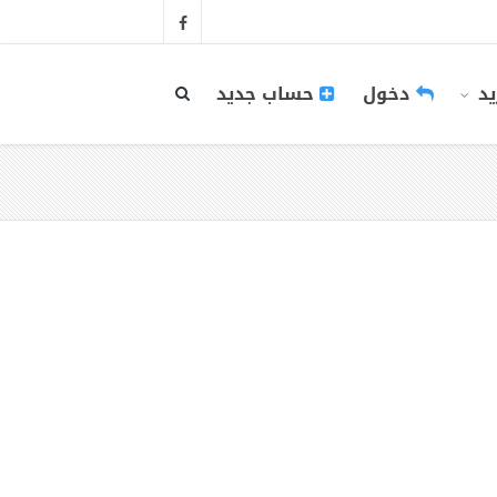
يد
دخول
حساب جديد