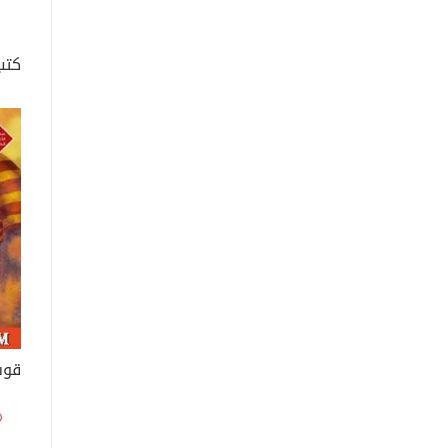
كتب
قوس