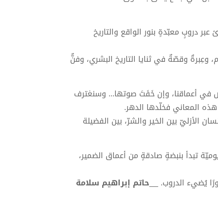
عبر دروبٍ معبّدةٍ بنور الواقع والتاريخ
عِبرةٌ وقصّةٌ في ثنايا التاريخ البشري، وفنٌّ
ض في أعماقنا، وإن خَفَتَ صوتها... وسنغترف
 هذه المعاني فخلّدها الدهر.
ن الأزليّ بين الخير والشرّ، بين الفضيلة
ميّة تبدأ بنبضةٍ صادقةٍ من أعماق الضمير،
ا يُضيء الدروب. __
حاتم إبراهيم سلامة