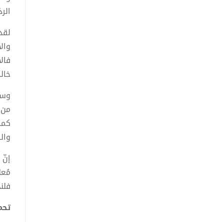
الرذ
لقد 
وال
فالأ
خالد
وسن
من س
كما
والر
إنّ 
مُعل
فلن
تحميل