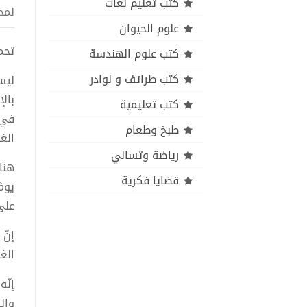
كتب تعليم لغات
لمح
علوم الحيوان
تحميل 
كتب علوم الهندسة
كتب طرائف و نوادر
ليس
بال
كتب تعليمية
في 
طبخ وطعام
الغ
رياضة وتسالي
هنا
قضايا فكرية
يومً
على 
إنّ
الغ
إنّ
والش