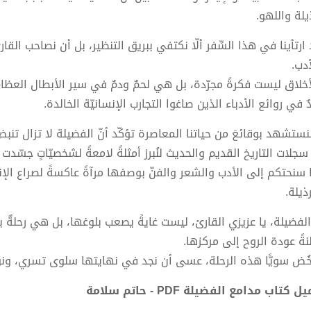
يلة واللهو.
ارتأينا في هذا السِّفر ألّا نكتفي ببريق التنظير، بل أن نصاحب القارئ 
أدب.
خلاق ليست فكرةً مجرّدة، بل هي لحمٌ ودمٌ في سير الأبطال العظام، و
ٌ في روائع الأدباء الذين صاغوا التجارب الإنسانيّة الخالدة.
ستشهد بوقائعَ من حياتنا المعاصرة تؤكّد أنّ الفضيلة لا تزال تنب
جلات التاريخ القديم والحديث لنُبرز أمثلةً لامعةً لشخصيّاتٍ جسّدت
 سنحتكم إلى الأدب والشعر والفنّ بوصفها مرآةً عاكسةً لصراع الإنسا
ذيلة.
الفضيلة، يا عزيزي القارئ، ليست غايةً يصعب بلوغها، بل هي رحلةٌ يو
نةً عودة الروح إلى مركزها.
خُض سويًّا هذه الرحلة، عسى أن نجد في نهايتها سلوى تسري، ونورً
 كتاب مدامع الفضيلة PDF - حاتم سلامة