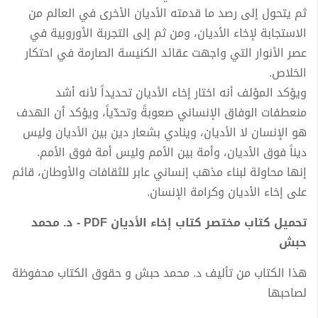
ثم يتحول إلى رصد ما قدمته الأديان الأخرى في العالم من
الاستجابة لإخاء الأديان، ومن ثم إلى التجربة الأوروبية في
عصر الأنوار التي واجهت عقائد الكنيسة الصارمة في احتكار
الخلاص.
ويؤكد المؤلف أنه اختار إخاء الأديان تحديداً لأنه أشد
منعطفات الوفاق الإنساني صعوبةً وتحدّياً، ويؤكد أن الهدف
هو الإنسان لا الأديان، وينادي بشعار دين بين الأديان وليس
ديناً فوق الأديان، وأمة بين الأمم وليس أمة فوق الأمم.
إنها محاولة لبناء مذهب إنساني عابر للثقافات والأوطان، قائم
على إخاء الأديان وكرامة الإنسان.
تحميل كتاب مختصر كتاب إخاء الأديان PDF - د. محمد
حبش
هذا الكتاب من تأليف د. محمد حبش و حقوق الكتاب محفوظة
لصاحبها