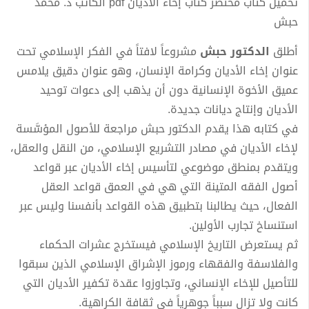
تحميل كتاب مختصر كتاب إخاء الأديان pdf الكاتب د. محمد
حبش
أطلق
الدكتور حبش
مشروعاً لافتاً في الفكر الإسلامي تحت
عنوان إخاء الأديان وكرامة الإنسان، وهو عنوان دقيق يلامس
عميق الأخوة الإنسانية دون أن يذهب إلى دعوات توحيد
الأديان وإنتاج ديانات جديدة.
في كتابه هذا يقدم الدكتور حبش مراجعة للأصول المؤسَّسة
لإخاء الأديان في مصادر التشريع الإسلامي، من النقل والعقل،
ويتقدم بمنطق موضوعي لتأسيس إخاء الأديان عبر قواعد
أصول الفقه المتينة التي هي في العمق قواعد العقل
الفعال، حيث يطالبنا بتطبيق هذه القواعد بأنفسنا وليس عبر
استنساخ تجارب الأولين.
ثم يستعرض التاريخ الإسلامي فيستخرج عشرات الحكماء
والفلاسفة والفقهاء ورموز الإشراق الإسلامي الذين سبقوا
للتأصيل للإخاء الإنساني، وتجاوزوا عقدة تكفير الأديان التي
كانت ولا تزال سبباً جوهرياً في ثقافة الكراهية.