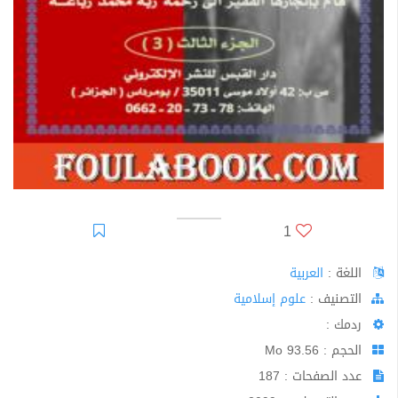
1
اللغة :
العربية
اﻟﺘﺼﻨﻴﻒ :
علوم إسلامية
ردمك :
الحجم : 93.56 Mo
عدد الصفحات : 187