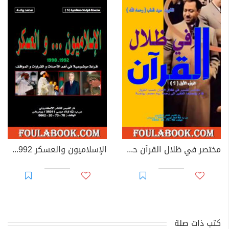
مختصر في ظلال القرآن حسب النزول - الجزء الأول
الإسلاميون والعسكر 1992-1998: قراءة موضوعية في أهم الأحداث والقرارات والمواقف
كتب ذات صلة