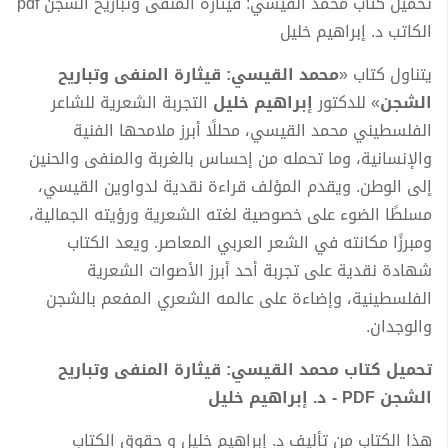
تحميل كتاب محمد القيسي: قيثارة المنفى وتباريح الشجن pdf
الكاتب د. إبراهيم خليل
يتناول كتاب «
محمد القيسي: قيثارة المنفى وتباريح
الشجن
» للدكتور
إبراهيم خليل
التجربة الشعرية للشاعر
الفلسطيني محمد القيسي، محللًا أبرز ملامحها الفنية
والإنسانية، وما تحمله من إحساس بالغربة والمنفى والحنين
إلى الوطن. ويقدم المؤلف قراءة نقدية لدواوين القيسي،
مسلطًا الضوء على خصوصية لغته الشعرية ورؤيته الجمالية،
ومبرزًا مكانته في الشعر العربي المعاصر. ويعد الكتاب
شهادة نقدية على تجربة أحد أبرز الأصوات الشعرية
الفلسطينية، وإضاءة على عالمه الشعري المفعم بالشجن
والوجدان.
تحميل كتاب محمد القيسي: قيثارة المنفى وتباريح
الشجن PDF - د. إبراهيم خليل
هذا الكتاب من تأليف د. إبراهيم خليل و حقوق الكتاب