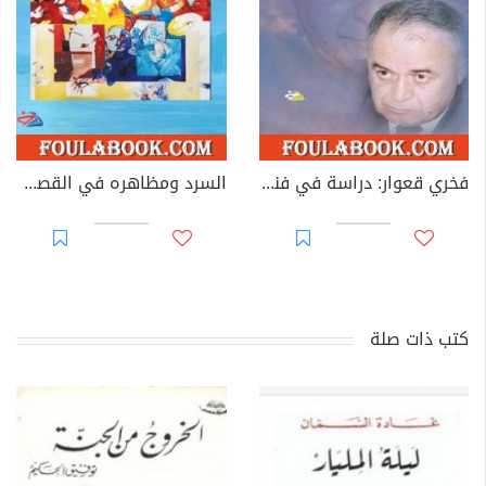
فخري قعوار: دراسة في فنه القصصي
السرد ومظاهره في القصة العربية القصيرة
كتب ذات صلة