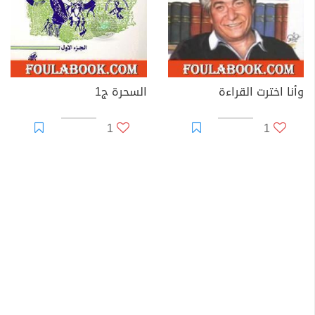
وأنا اخترت القراءة
السحرة ج1
1
1