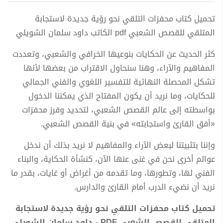
تحميل كتاب محفزات التلقي نحو رؤية جديدة لاستجابة
المتلقي للقصص الشعبي pdf الكاتب داود سلمان الشويلي
كثر الحديث عن الحكايات بنوعيها الخرافي والشعبي، وتعددت
المفاهيم والآراء، وهنا سنحاول الاقتراب من بعضها لأنها
تشكل المحصلة النهائية للتفسير اللغوي والفني الجمالي
للحكايات، وما نريد أن يكون المفتاح الذي يمكننا الدخول
بواسطته إلى عالم القصص الشعبي، لتحديد وفرز محفزات
«أفق القارئ واستجابته» في بنية القصص الشعبي.
وإننا بتثبيتنا لبعض الآراء والمفاهيم لا نريد بذلك أن ندخل
عوالم أخرى نحن في غنى عنها الآن، كنشأة الحكاية، والبناء
الفني لها، وتطورها، وما تقدمه من أغراض أو غايات، بقدر ما
نريد أن نضيء الدرب أمام القارئ والدارس.
تحميل كتاب محفزات التلقي نحو رؤية جديدة لاستجابة
المتلقي للقصص الشعبي PDF - داود سلمان الشويلي