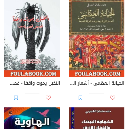
الخيانة العظمى - أشعار التوراة وجذورها العربية القديمة
النخيل يموت واقفا - قصص قصيرة جدا