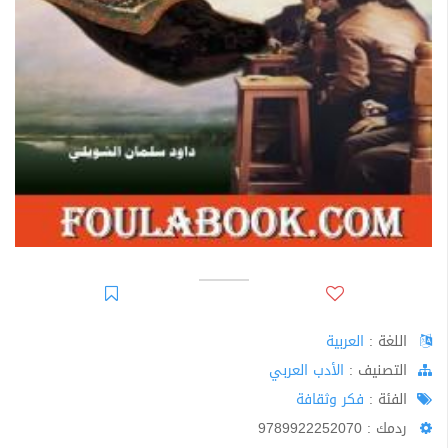
اللغة :
العربية
اﻟﺘﺼﻨﻴﻒ :
الأدب العربي
الفئة :
فكر وثقافة
ردمك : 9789922252070