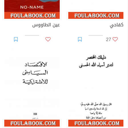
كفاحي
عين الطاووس
27