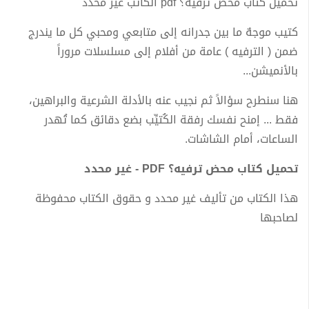
تحميل كتاب محض ترفيه؟ pdf الكاتب غير محدد
كتيب موجهٌ ما بين جدرانه إلى متابعي ومحبي كل ما يندرج
ضمن ( الترفيه ) عامة من أفلام إلى مسلسلات مروراً
بالأنميشن...
هنا سنطرح سؤالاً ثم نجيب عنه بالأدلة الشرعية والبراهين،
فقط ... إمنح نفسك رفقة الكُتيِّب بضع دقائق كما تُهدر
الساعات، أمام الشاشات.
تحميل كتاب محض ترفيه؟ PDF - غير محدد
هذا الكتاب من تأليف غير محدد و حقوق الكتاب محفوظة
لصاحبها