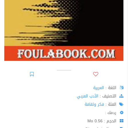
اللغة :
العربية
اﻟﺘﺼﻨﻴﻒ :
الأدب العربي
الفئة :
فكر وثقافة
ردمك :
الحجم : 0.56 Mo