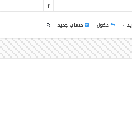
يد
دخول
حساب جديد