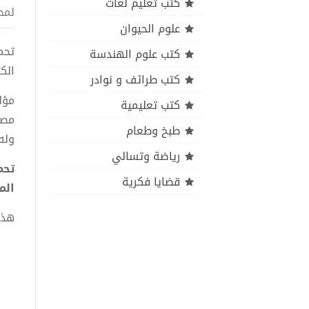
كتب تعليم لغات
لمح
علوم الحيوان
كتب علوم الهندسة
الك
كتب طرائف و نوادر
مؤل
كتب تعليمية
مصط
طبخ وطعام
وله
رياضة وتسالي
تحم
قضايا فكرية
المغربيي
هذا