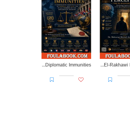
EL-RAKHAWI MONOGRAPH on Diplomatic Immunities
Prisoner of Perception: The El-Rakhawi Manifesto