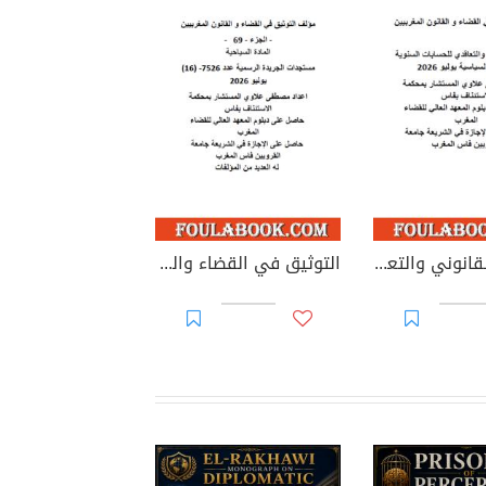
التدقيق القانوني والتعاقدي للحسابات السنوية للأحزاب السياسية
التوثيق في القضاء والقانون المغربيين - الجزء 69