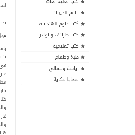
كتب تعليم لغات
لمح
علوم الحيوان
تحميل 
كتب علوم الهندسة
كتب طرائف و نوادر
مجلة
كتب تعليمية
باس
تنس
طبخ وطعام
في 
رياضة وتسالي
عين
قضايا فكرية
مجل
بال
كتا
وال
غار
وال
هنا