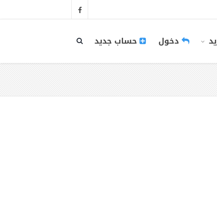
يد
دخول
حساب جديد