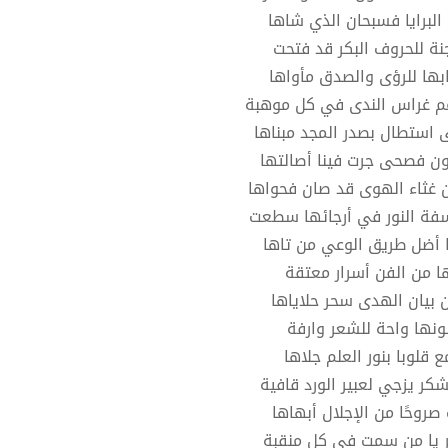
 البرايا فسبحان الذي شاها
جنة للحروف البكر قد فتحت
ابها للرؤى والصدق مأواها
م غراس الندى في كل موهبة
 استطال بصدر المجد مبناها
ن فصحى جرت فينا أصالتها
 غثاء الهوى قد صان فحواها
فة النور في أرجائها سطعت
 أضل طريق الوعي من تاها
ا من الفن أسرار معتقة
 بيان الهدى سحر حلاياها
ونها واحة للشعر وارفة
ع قلوبا بنور العلم جلاها
شكر يزجي لعبير الورد قافية
 صروحًا من الإجلال أبهاها
ر يا من سمت في كل منقبة