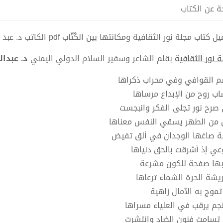
ة عن الكتاب
كتاب مجلة نور الثقافية ومكانتها بين الكُتّاب pdf الكاتب د. عبد الكريم أحمد علي الفقيه
 نور الثقافية
بقلم الشاعر وسفير السلام الدولي اليمني
د. عبدا
م القوافي وفي محراب ذكراها
اب روح من الإبداع مرساها
صرح نور تجلى الفكر وانبجست
 من الطهر يسقي النفس معناها
ة صاغها الوجدان في ألق تفيض
وعي إذ أشرقت بالحق دنياها
بها صفحة للكون مشرعة
ريشة الحرة الشماء ترعاها
 تموج به الآمال زاهية
نجم يرقب في العلياء مسراها
 تسامت فنون الضاد وانتشرت