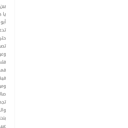
بين
يا 
أبو
تدع
حتى
تصو
وعن
فلس
فما
فيه
ومن
صال
تجم
وال
بنت
عبي