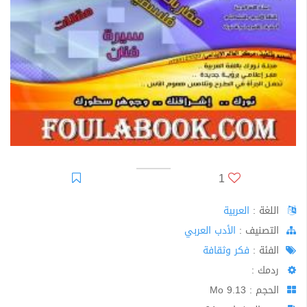
1
اللغة :
العربية
اﻟﺘﺼﻨﻴﻒ :
الأدب العربي
الفئة :
فكر وثقافة
ردمك :
الحجم : 9.13 Mo