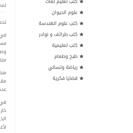
كتب تعليم لغات
لمح
علوم الحيوان
تحميل
كتب علوم الهندسة
كتب طرائف و نوادر
مسا
كتب تعليمية
وصف
طبخ وطعام
متخ
رياضة وتسالي
منذ
قضايا فكرية
مقا
عدد 
في 
خار
لأغ