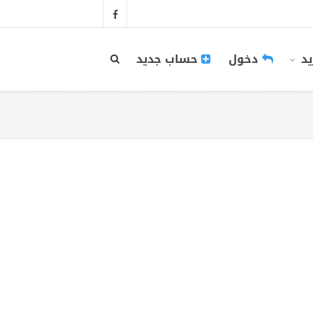
يد
دخول
حساب جديد