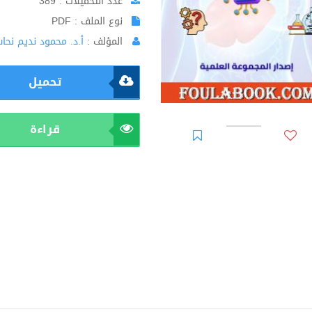
عدد التحميلات : 389
نوع الملف : PDF
المؤلف :
أ.د. محمود نديم نحا
تحميل
قراءة