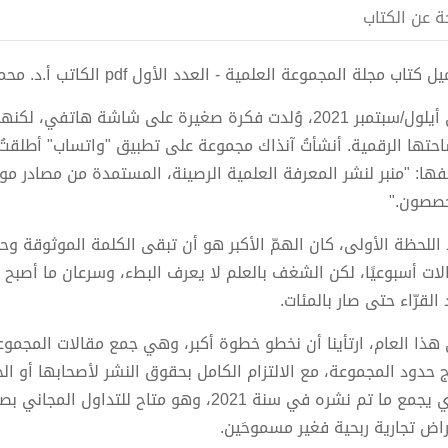
ة عن الكتاب
 كتاب مجلة المجموعة العلمية - العدد الأول pdf الكاتب أ.د. محمود نديم نحاس
في أيلول/سبتمبر 2021، وُلدت فكرة صغيرة على شاشة هاتف
حتها الرقمية. أنشأتُ آنذاك مجموعة على تطبيق "واتساب" أطلقتُ 
ها: "منبر لنشر المعرفة العلمية الرصينة، المستمدة من مصادر موث
صصون."
 اللحظة الأولى، كان الهمّ الأكبر هو أن تبقى الكلمة الموثوقة وح
لات أسبوعيًا، لكن الشغف بالعلم لا يعرف البطء، وسرعان ما أصبح
القرّاء حتى صار بالمئات.
هذا العام، ارتأينا أن نخطو خطوة أكبر، وهي جمع مقالات المجمو
ج حدود المجموعة، مع الالتزام الكامل بحقوق النشر لأصحابها أو ال
الذي يجمع ما تم نشره في سنة 2021، وهو متاح 
راض تجارية ربحية فغير مسموحَين.