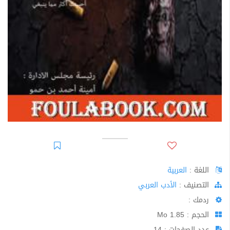
اللغة :
العربية
اﻟﺘﺼﻨﻴﻒ :
الأدب العربي
ردمك :
الحجم : 1.85 Mo
عدد الصفحات : 14