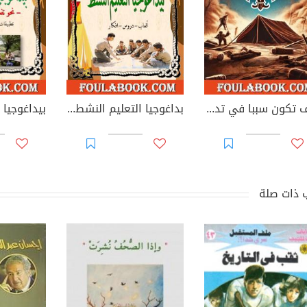
كيف تكون سببا في تدمير فوجك الكشفي؟ - أخطاء قاتلة في العمل الكشفي
بداغوجيا التعليم النشط: ألعاب - دروس - أفكار
 ذات صلة