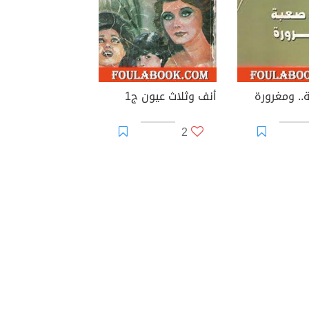
.. ومغرورة
أنف وثلاث عيون ج1
2