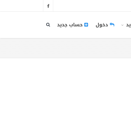
يد
دخول
حساب جديد