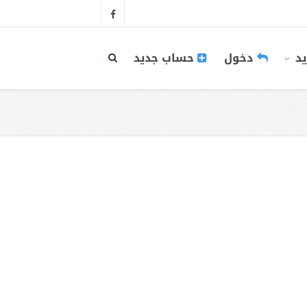
يد
دخول
حساب جديد