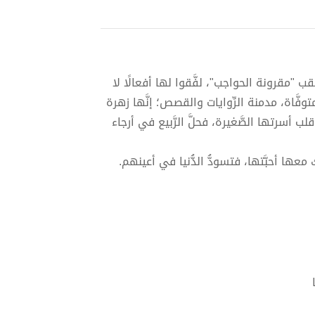
 بلقب "مقرونة الحواجب"، لفَّقوا لها أفعالًا لا
توفَّاة، مدمنة الرِّوايات والقصص؛ إنَّها زهرة
لب أسرتها الصَّغيرة، فحلَّ الرَّبيع في أرجاء
ك معها أحبَّتها، فتسودُّ الدُّنيا في أعينهم.