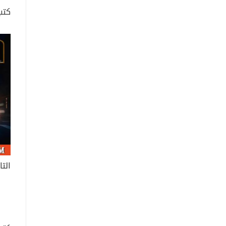
كتب
الت