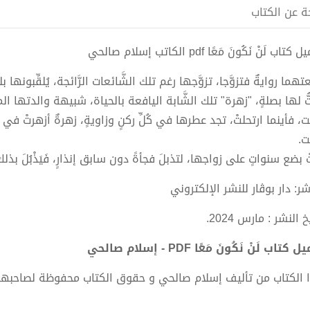
ة عن الكتاب
تاب لَنْ نَكُونَ مَعًا pdf الكاتب إسلام صالحي
هما روايةٌ فتزوَّجا، تزوَّجها رغم تلك الشَّائعات الرَّائجة، يُلقِّبونها
تُّ لها بصلةٍ، "زهرة" تلك الشَّابة اليافعة بالحياة، شبيهة والدتها الم
ت، فأينما ارتحلتْ، تجد عطرها في كُلِّ ركنٍ وزاويةٍ، زهرةٌ أزهرتْ في ق
ت.
تْ بضع سنواتٍ على زواجها، لتذبلَ فجأةً دون سابق إنذارٍ، فَيَذْبُلَ بذل
شر: دار بوڤار للنشر الإلكتروني
خ النشر : مارس 2024.
كتاب لَنْ نَكُونَ مَعًا PDF - إسلام صالحي
 الكتاب من تأليف إسلام صالحي و حقوق الكتاب محفوظة لصاحبها