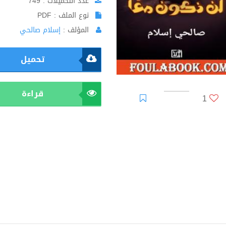
عدد التحميلات : 749
نوع الملف : PDF
المؤلف :
إسلام صالحي
تحميل
قراءة
1