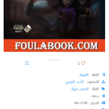
1
اللغة :
العربية
اﻟﺘﺼﻨﻴﻒ :
الأدب العربي
الفئة :
قصص عربية
ردمك :
الحجم : 0.98 Mo