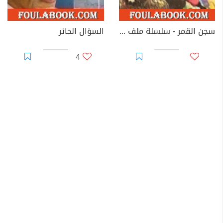
سجن القمر - سلسلة ملف المستقبل
السؤال الحائر
4