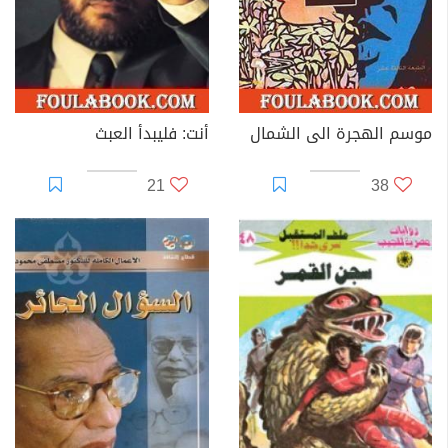
موسم الهجرة الى الشمال
أنت: فليبدأ العبث
21
38