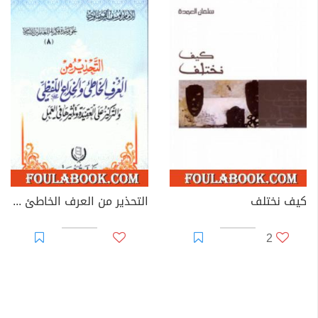
كيف نختلف
التحذير من العرف الخاطئ والخداع اللفظي
2