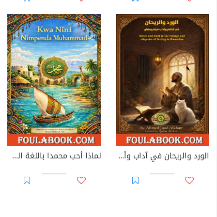
الورد والريحان في آداب وأحكام صيام رمضان: عربي - إنجليزي
لماذا أحب محمدا باللغة السواحيلية