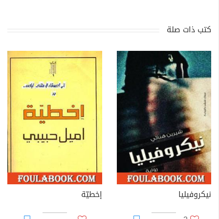
كتب ذات صلة
نيكروفيليا
إخطيّة