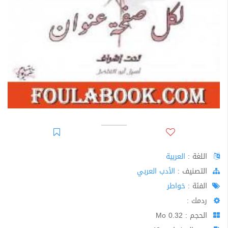
اللغة :
العربية
اﻟﺘﺼﻨﻴﻒ :
الأدب العربي
الفئة :
خواطر
ردمك :
الحجم : 0.32 Mo