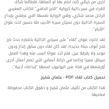
أخرى من خيالي كنت أحلم بها أو أتمناها، فلطالما شكك
القراء في سير ذاتية كرواية "الخبز الحافي" للكاتب المغربي
الراحل محمد شكري، وهي الرواية نفسها التي عرفتني بإبداع
السيرة الذاتية دون نسيان سيرة الأديب طه حسين تحت عنوان
"الأيام".
لقد اخترت عنوان "لقاء" على سيرتي الذاتية باعتباره حدث بارز
فتح أبواب حياة جديدة، لقد كان لقاء دون سابق إنذار ودون
موعد ولا رفرفة عين، فلم أجد عنوانًا أنسب منه وهذا العمل
سيظل مميزا وخاصا في خزانة أعمالي التي تضم أعمال أخرى
أؤرشفها في قناة على اليوتيوب اسمها "إبداعات أدبية".
تحميل كتاب لقاء PDF - عثمان شليخ
هذا الكتاب من تأليف عثمان شليخ و حقوق الكتاب محفوظة
لصاحبها