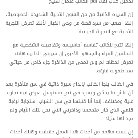
تحميل كتاب لقاء pdf الكاتب عثمان شليخ
إن السيرة الذاتية فن من الفنون الأدبية الشديدة الخصوصية،
إنها أصعب من سرد قصة من وحي الخيال لأنها تعرض التجربة
الأدبية مع التجربة الحياتية.
إنها تتيح للكاتب تقاسم أحاسيسه وتفاصيله الشخصية مع
المتلقين القراء والجمهور الأدبي إن سيرتي الذاتية هاته
تعرض لحظات لم ولن تمحى من الذاكرة جزء خاص من حياتي
بعد طفولة فارغة.
في الغالب يلجأ الكاتب لإبداع سيرة ذاتية في سن متأخرة بعد
أن عاش ما يحكى ويسرد في نص مسترسل يعرض فيه تجارب
غنية ومختلفة، إنما أنا كتبتها في سن الشباب استجابة لرغبة
قلمي الذي كان متحمسا وذاكرتي التي تحن لتلك الأيام ولم
تجد لها مثيلا.
إن نسبة مهمة من أحداث هذا العمل حقيقية وهناك أحداث