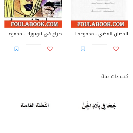
الحصان الفضي - مجموعة الشياطين ال 13
صراع فى نيويورك - مجموعة الشياطين ال 13
كتب ذات صلة