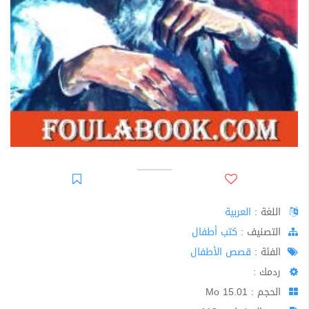
اللغة :
العربية
اﻟﺘﺼﻨﻴﻒ :
كتب أطفال
الفئة :
قصص الأطفال
ردمك :
الحجم : 15.01 Mo