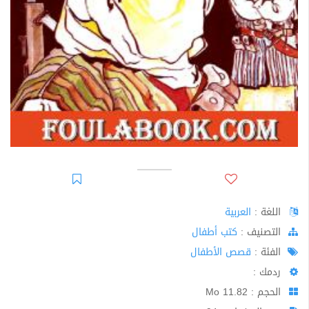
اللغة :
العربية
اﻟﺘﺼﻨﻴﻒ :
كتب أطفال
الفئة :
قصص الأطفال
ردمك :
الحجم : 11.82 Mo