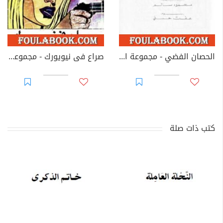
الحصان الفضي - مجموعة الشياطين ال 13
صراع فى نيويورك - مجموعة الشياطين ال 13
كتب ذات صلة