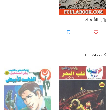
ربّان الشّعراء
كتب ذات صلة