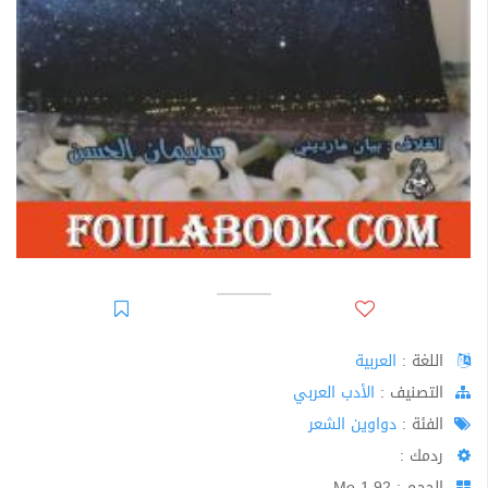
اللغة :
العربية
اﻟﺘﺼﻨﻴﻒ :
الأدب العربي
الفئة :
دواوين الشعر
ردمك :
الحجم : 1.92 Mo