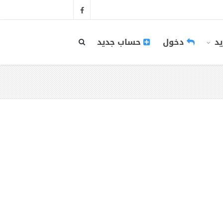
يد
دخول
حساب جديد