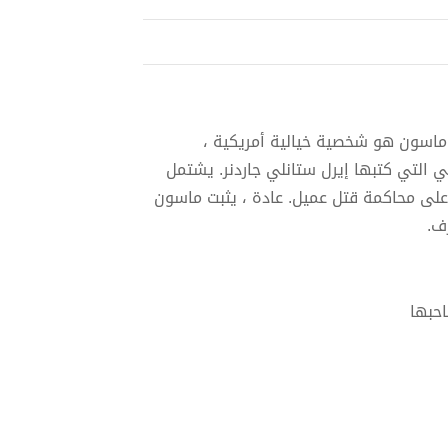
يري ماسون هو شخصية خيالية أمريكية ،
 التي كتبها إيرل ستانلي جاردنر. يشتمل
عظمها ينطوي على محاكمة قتل عميل. عادة ، يثبت ماسون
ف.
احبها