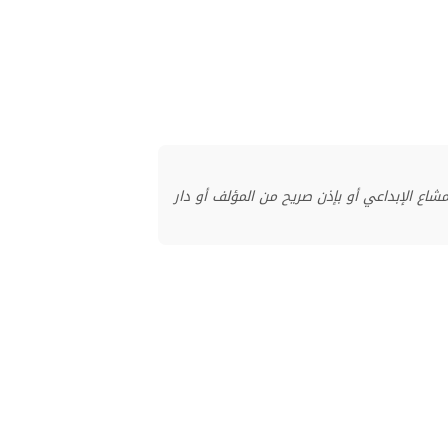
منشور بموجب ترخيص المشاع الإبداعي أو بإذن صريح من المؤلف أو دار