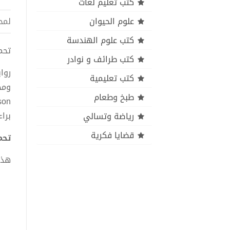
كتب تعليم لغات
علوم الحيوان
لمح
كتب علوم الهندسة
تحميل ك
كتب طرائف و نوادر
روا
كتب تعليمية
ومح
طبخ وطعام
برا
رياضة وتسالي
قضايا فكرية
تحميل 
هذا