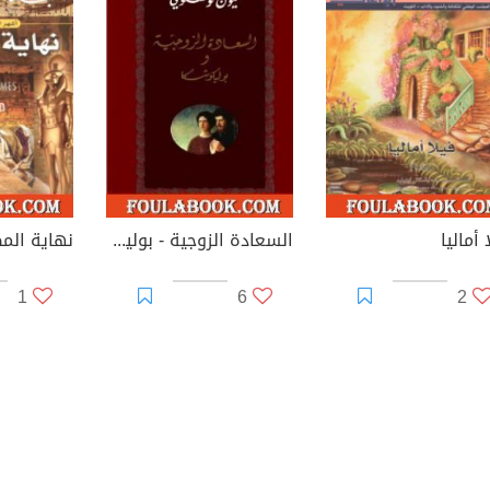
 أماليا
السعادة الزوجية - بوليكوشكا
نهاية الم
1
6
2