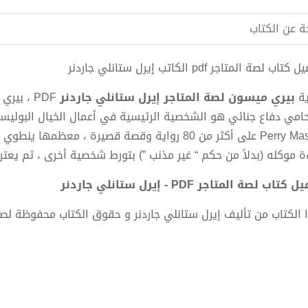
ة عن الكتاب
تاب لصة المتاجر pdf الكاتب إيرل ستانلي جاردنر
ية
بيري ميسون لصة المتاجر
إيرل ستانلي جاردنر
PDF ، ب
امي دفاع جنائي هو الشخصية الرئيسية في أعمال الخيال البوليسي
Perry Mason على أكثر من 80 رواية وقصة قصيرة ، م
ءة موكله (بدلاً من حكم “ غير مذنب ”) بتورط شخصية أخرى ، ثم يعتر
كتاب لصة المتاجر PDF - إيرل ستانلي جاردنر
 الكتاب من تأليف إيرل ستانلي جاردنر و حقوق الكتاب محفوظة لص