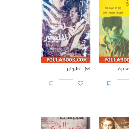
محيرة
لغز المليونير