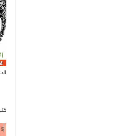
الحس
كتب