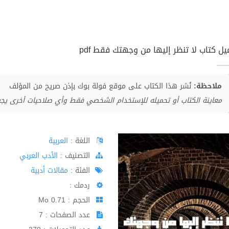
يل كتاب لا تنظر إليها من وجهتك فقط pdf
ملاحظة:
نُشر هذا الكتاب على موقع فولة بوك بإذن صريح من المؤلف
معاينة الكتاب أو تحميله للإستخدام الشخصي فقط وأي صلاحيات أخرى يج
اللغة :
العربية
اﻟﺘﺼﻨﻴﻒ :
الأدب العربي
الفئة :
مقالات أدبية
ردمك :
الحجم : 0.71 Mo
عدد الصفحات : 7