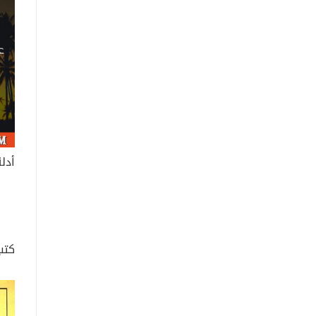
أدلة
كتب