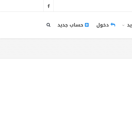
يد
دخول
حساب جديد