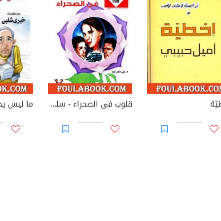
يّة
قلوب فى الصحراء - سلسلة زهور
ما ليس يض