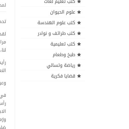
كتب تعليم لغات
لمح
علوم الحيوان
تحميل
كتب علوم الهندسة
كتب طرائف و نوادر
لقد
مرا
كتب تعليمية
لنا
طبخ وطعام
رأي
رياضة وتسالي
النع
قضايا فكرية
وعر
رأس
الاج
ورُ
ضاح