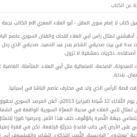
ة عن الكتاب
 كتاب لا إمام سوى العقل - أبو العلاء المعري pdf الكاتب نجمة للنشر الإلكتروني
 أدهشني تمثال رأس أبي العلاء للنحات والفنان السوري عاصم الباش
ت عدة في بيت صديقي الشاعر بندر عبد الحميد. صديقي الذي رحل ن
، أصدقاءه، ذكريات دمشقية لا تزول.
ت المنحوتة، الضخمة، المتعالية مثل أبي العلاء، المتأملة، الغاض
مان، بلدته.
فت قصة الرأس الذي ولد في محترف عاصم الباشا في إسبانيا.
في يوم الثُلاثاء 12 شُباط (فبراير) 2013م، أعلن 
 تمثالٍ لِأبي العلاء في مدينة المعرَّة السورية الواقعة في الشم
تماعي جبهة النُّصرة بِالوُقُوف خلف هذا الأمر، وعرضوا صُورًا لِلتمثال
مي على الأرض إلى جانب قاعدةٍ حجريَّةٍ مُرتفعة. لكن في قفزة زمني
ية "مونتروي" الباريسية، النُّصب التذكاري للشاعر والفيلسوف أبي ال