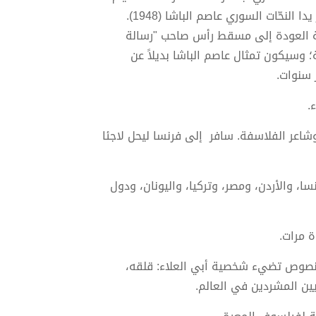
لقد انطلق التمثال من مدينة غرناطة الإسبانية، حيثُ شكّلته من البرونز يدا النحّات السوري عاصم الباشا (1948).
لة العودة إلى مسقط رأس صاحب "رسالة
؛ وسيكون تمثال عاصم الباشا بديلاً عن
ء.
اعر الفلاسفة. سافر إلى فرنسا ليحل لاجئا
، والأردن، ومصر، وتركيا، واليونان، ودول
ة مرات.
ن نصوص تضيء شخصية أبي العلاء: قلقه،
ين المشردين في العالم.