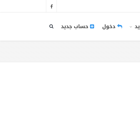
يد
دخول
حساب جديد