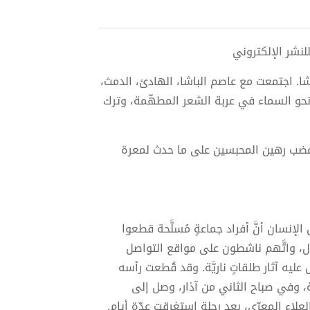
ا. اجتمعت مع عاصم الباشا، الهادئ، الدمث،
حو السماء في عربة الشعر المطهّمة، وترك
بة غضب رهين المحبسين على ما حدث لمعرة
المرصد السوري لحقوق الإنسان أنَّ أفراد جماعةٍ مُسلَّحة قطعوا
ال، واتَّهم ناشطون على مواقع التواصل
 عليه آثار طلقاتٍ ناريَّة. وقد قُطعت رأسه
ة، وفي صباح الثاني من آذار، وصل إلى
علاء المعرّي، بعد رحلة استغرقت عدّة أيام.