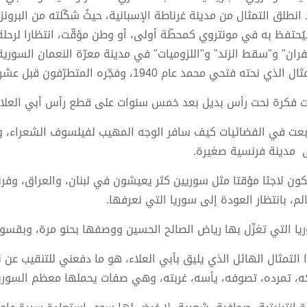
ُحتفظ به في مونتروي كمحطّة أولى، أو وطن مؤقّت، انتظارا لرح
فران" و"سقط الزند" و"اللزوميات" في مدينة معرّة النعمان السورية
 الذي نحته فتحي محمد عام 1940، وفجّره المتطرّفون قبل عشر سنوات.
ت فكرة نحت رأس بديل بعد خمس سنوات على قطع رأس أبي العلا
بعت في الفضائيات كيف سافر الوجه المهيب لفيلسوف الشعراء، وش
 مدينة فرنسية صغيرة.
ون لاجئا مؤقتا مثل سوريين كثر يعيشون في لبنان، والعراق، وفرنسا
الم، بانتظار العودة إلى سوريا التي نعرفها.
يا التي تغزّل بها رياض الصالح الحسين ووصفها بحنو مرة، وبقسو
 التمثال الهائل الذي يليق بأبي العلاء، هو ما دفعني للتنقيب ع
، تمرده، تصوفه، يأسه، غربته، وهي صفات يحملها معظم السوري