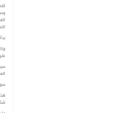
وسي
الغ
التمثال
بدأ
وتا
على
سيك
الع
سور
هذا
شكه