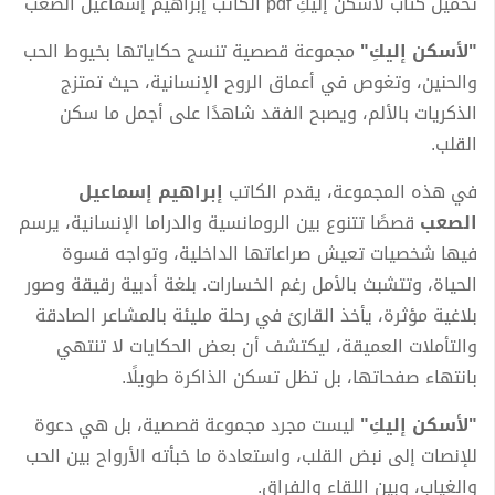
تحميل كتاب لأسكن إليكِ pdf الكاتب إبراهيم إسماعيل الصعب
"لأسكن إليكِ"
مجموعة قصصية تنسج حكاياتها بخيوط الحب
والحنين، وتغوص في أعماق الروح الإنسانية، حيث تمتزج
الذكريات بالألم، ويصبح الفقد شاهدًا على أجمل ما سكن
القلب.
في هذه المجموعة، يقدم الكاتب
إبراهيم إسماعيل
الصعب
قصصًا تتنوع بين الرومانسية والدراما الإنسانية، يرسم
فيها شخصيات تعيش صراعاتها الداخلية، وتواجه قسوة
الحياة، وتتشبث بالأمل رغم الخسارات. بلغة أدبية رقيقة وصور
بلاغية مؤثرة، يأخذ القارئ في رحلة مليئة بالمشاعر الصادقة
والتأملات العميقة، ليكتشف أن بعض الحكايات لا تنتهي
بانتهاء صفحاتها، بل تظل تسكن الذاكرة طويلًا.
"لأسكن إليكِ"
ليست مجرد مجموعة قصصية، بل هي دعوة
للإنصات إلى نبض القلب، واستعادة ما خبأته الأرواح بين الحب
والغياب، وبين اللقاء والفراق.