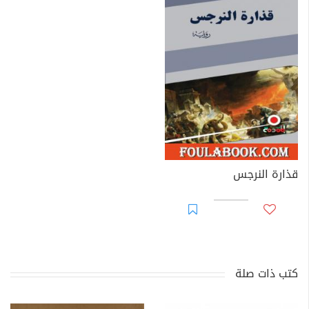
قذارة النرجس
كتب ذات صلة