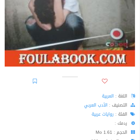
اللغة :
العربية
اﻟﺘﺼﻨﻴﻒ :
الأدب العربي
الفئة :
روايات عربية
ردمك :
الحجم : 1.61 Mo