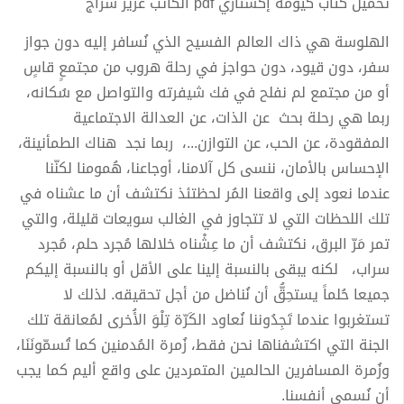
تحميل كتاب كيومة إكستازي pdf الكاتب عزيز شراج
الهلوسة هي ذاك العالم الفسيح الذي نُسافر إليه دون جواز
سفر، دون قيود، دون حواجز في رحلة هروب من مجتمعٍ قاسٍ
أو من مجتمع لم نفلح في فك شيفرته والتواصل مع سُكانه،
ربما هي رحلة بحث عن الذات، عن العدالة الاجتماعية
المفقودة، عن الحب، عن التوازن...، ربما نجد هناك الطمأنينة،
الإحساس بالأمان، ننسى كل آلامنا، أوجاعنا، هُمومنا لكنّنا
عندما نعود إلى واقعنا المُر لحظتئذ نكتشف أن ما عشناه في
تلك اللحظات التي لا تتجاوز في الغالب سويعات قليلة، والتي
تمر مَرّ البرق، نكتشف أن ما عِشْناه خلالها مُجرد حلم، مُجرد
سراب، لكنه يبقى بالنسبة إلينا على الأقل أو بالنسبة إليكم
جميعا حُلماً يستحِقُّ أن نُناضل من أجل تحقيقه. لذلك لا
تستغربوا عندما تَجِدُوننا نُعاود الكَرّة تِلْوَ الأُخرى لمُعانقة تلك
الجنة التي اكتشفناها نحن فقط، زُمرة المُدمنين كما تُسمّونَنَا،
وزُمرة المسافرين الحالمين المتمردين على واقع أليم كما يجب
أن نُسمي أنفسنا.