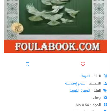
اللغة :
العربية
اﻟﺘﺼﻨﻴﻒ :
علوم إسلامية
الفئة :
السيرة النبوية
ردمك :
الحجم : 0.54 Mo