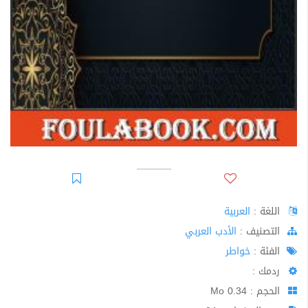
اللغة :
العربية
اﻟﺘﺼﻨﻴﻒ :
الأدب العربي
الفئة :
خواطر
ردمك :
الحجم : 0.34 Mo