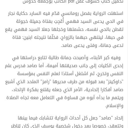
تحميل كتاب كسوف عقل pdf الكاتب بوجمعة حدوش
استهلت الرواية بفصل رومانسي قدّم فيه السارد حكاية نجار
في الحي يدعى السيد فهمي أُعْجِبَ بفتاة جميلة خجولة
تقطن بالحي نفسه، حشمتها وخجلها جعلا السيد فهمي يقع
في حبها، لينتهي حبهما بالزواج، فخلّفا نتيجته ابنين: فتاة
تدعى جمانة، وفتى يدعى صامد.
وفيه كبر الأبناء، وأصبحت جمانة طالبة تتابع دراستها في
إحدى الكليات إلى جانب صديقتها أميمة، أما صامد فدرس علم
النفس وتخرج، ثم اشتغل أستاذا لعلم النفس بمؤسسة
"داوكينز" بعد قبوله من طرف مديرها "رامز" الملحد الذي أشبع
صامد أفكارا إلحادية، الأمر الذي جعله يقتنع بفكرة الإلحاد،
ويتمم ما بدأه أبوه من قساوة في التعامل معه تجاه الصلاة
والإسلام.
إلحاد "صامد" جعل كل أحداث الرواية تتشابك فيما بينها
وتتعقد، خصوصا بعد دخول شخصية يوسف الذي كان يُناظر