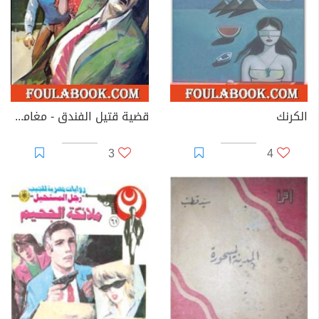
الكرنك
قضية قتيل الفندق - مغامرات ع×2
3
4