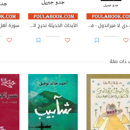
بيك دي لا ميراندول - فيلسوف من الرعيل الأول للمذهب الإنساني لفظه تاريخ الفلسفة المعتمد أكاديميا
الأبحاث الحديثة تحرج السردية والموروث الإسلاميين التقليدين - الجزء الخامس
 ذات صلة