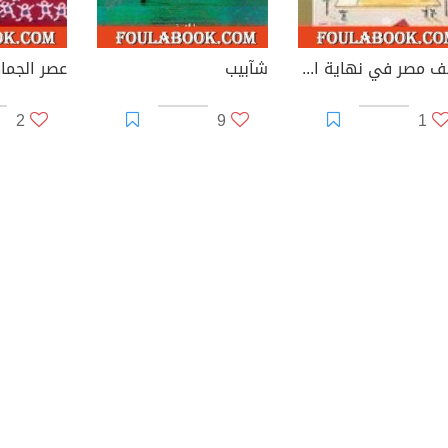
وصف مصر في نهاية القرن العشرين
شآبيب
عصر الجماه
2
9
1