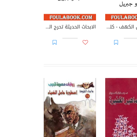
سورة أهل الكهف - كلب أم ملاك؟
الابحاث الحديثة تحرج السردية والموروث الإسلاميين التقليدين