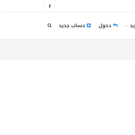
يد
دخول
حساب جديد